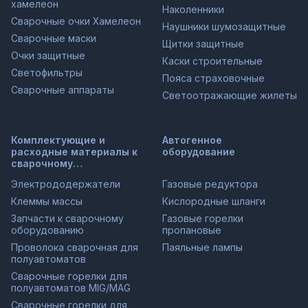
хамелеон
Наколенники
Сварочные очки Хамелеон
Наушники шумозащитные
Сварочные маски
Щитки защитные
Очки защитные
Каски строительные
Светофильтры
Пояса страховочные
Сварочные аппараты
Светоотражающие жилеты
Комплектующие и
Автогенное
расходные материалы к
оборудование
сварочному
оборудованию
Электрододержатели
Газовые редуктора
Клеммы массы
Кислородные шланги
Запчасти к сварочному
Газовые горелки
оборудованию
пропановые
Проволока сварочная для
Паяльные лампы
полуавтоматов
Сварочные горелки для
полуавтоматов MIG/MAG
Сварочные горелки для