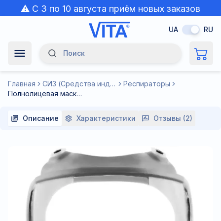
⚠️ С 3 по 10 августа приём новых заказов
приостановлен из-за жары.
UA
RU
Поиск
Navigation Menu
Главная
СИЗ (Средства индивидуальной защиты)
Респираторы
Полнолицевая маска респиратор с 2-мя аэрозольными круглыми фильтрами Р2 (N95) крепление фильтра резьбовое аналог Сталкер-3 Антонио Маск RZ-9132
Описание
Характеристики
Отзывы (2)