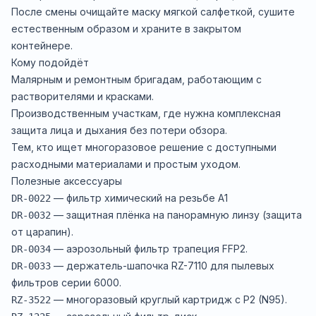
После смены очищайте маску мягкой салфеткой, сушите
естественным образом и храните в закрытом
контейнере.
Кому подойдёт
Малярным и ремонтным бригадам, работающим с
растворителями и красками.
Производственным участкам, где нужна комплексная
защита лица и дыхания без потери обзора.
Тем, кто ищет многоразовое решение с доступными
расходными материалами и простым уходом.
Полезные аксессуары
—
фильтр химический на резьбе A1
DR-0022
—
защитная плёнка на панорамную линзу (защита
DR-0032
от царапин).
—
аэрозольный фильтр трапеция FFP2.
DR-0034
—
держатель-шапочка RZ-7110 для пылевых
DR-0033
фильтров серии 6000.
—
многоразовый круглый картридж с P2 (N95).
RZ-3522