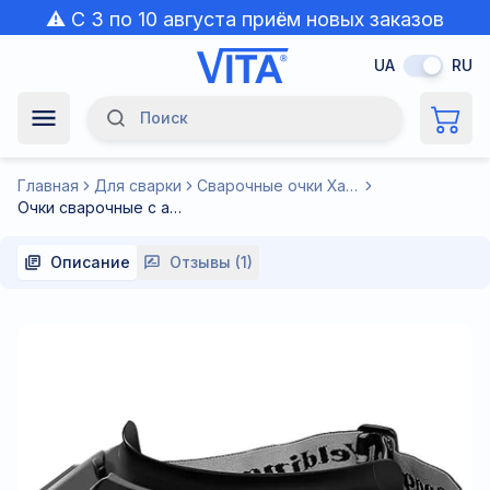
⚠️ С 3 по 10 августа приём новых заказов
приостановлен из-за жары.
UA
RU
Поиск
Navigation Menu
Главная
Для сварки
Сварочные очки Хамелеон
Очки сварочные с автозатемнением TrueColor с абтюратором, с тремя регулировками
Описание
Отзывы (1)