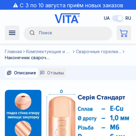
⚠️ С 3 по 10 августа приём новых заказов
приостановлен из-за жары.
UA
RU
Поиск
Navigation Menu
Главная
Комплектующие и расходные материалы к сварочному оборудованию
Сварочные горелки для полуавтоматов MIG/MAG
Наконечник сварочный Стандарт 1,0 мм E-Cu М6 D6мм/L25мм медь Т2 (М1) для горелки MIG/MAG сварочного полуавтомата VITA
Описание
Отзывы