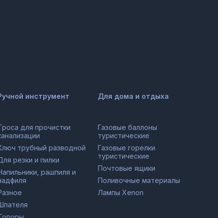
Ручной инструмент
Для дома и отдыха
Троса для прочистки
Газовые баллоны
канализации
туристические
Ключ трубный разводной
Газовые горелки
туристические
Для резки и пилки
Почтовые ящики
Напильники, рашпиля и
надфиля
Поливочные материалы
Разное
Лампы Xenon
Шпателя
Топоры