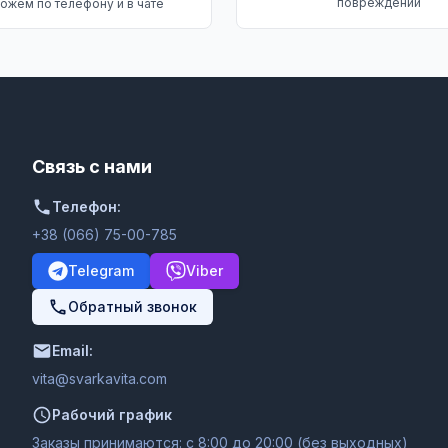
повреждений
ожем по телефону и в чате
Связь с нами
Телефон:
+38 (066) 75-00-785
Telegram
Viber
Обратный звонок
Email:
moc.ativakravs@ativ
Рабочий график
Заказы принимаются: с 8:00 до 20:00 (без выходных)