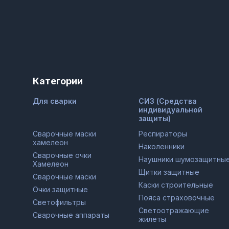
Категории
Для сварки
СИЗ (Средства
индивидуальной
защиты)
Сварочные маски
Респираторы
хамелеон
Наколенники
Сварочные очки
Наушники шумозащитны
Хамелеон
Щитки защитные
Сварочные маски
Каски строительные
Очки защитные
Пояса страховочные
Светофильтры
Светоотражающие
Сварочные аппараты
жилеты