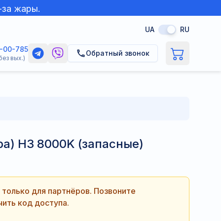
-за жары.
UA
RU
5-00-785
Обратный звонок
без вых.)
а) H3 8000K (запасные)
только для партнёров. Позвоните
ить код доступа.