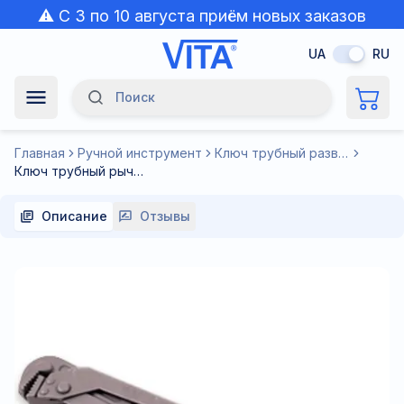
⚠️ С 3 по 10 августа приём новых заказов
приостановлен из-за жары.
UA
RU
Поиск
Navigation Menu
Главная
Ручной инструмент
Ключ трубный разводной
Ключ трубный рычажный КТВ-0004 (3") диаметр захвата 25-90 мм
Описание
Отзывы