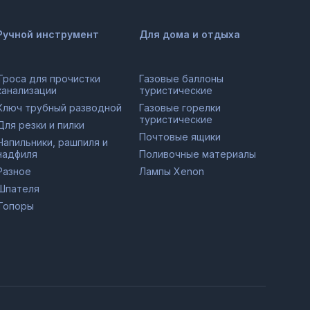
Ручной инструмент
Для дома и отдыха
Троса для прочистки
Газовые баллоны
канализации
туристические
Ключ трубный разводной
Газовые горелки
туристические
Для резки и пилки
Почтовые ящики
Напильники, рашпиля и
надфиля
Поливочные материалы
Разное
Лампы Xenon
Шпателя
Топоры