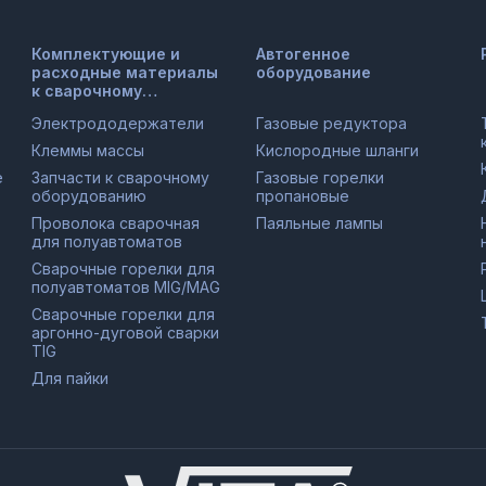
Комплектующие и
Автогенное
расходные материалы
оборудование
к сварочному
оборудованию
Электрододержатели
Газовые редуктора
Клеммы массы
Кислородные шланги
е
Запчасти к сварочному
Газовые горелки
оборудованию
пропановые
Проволока сварочная
Паяльные лампы
для полуавтоматов
Сварочные горелки для
полуавтоматов MIG/MAG
Сварочные горелки для
аргонно-дуговой сварки
TIG
Для пайки