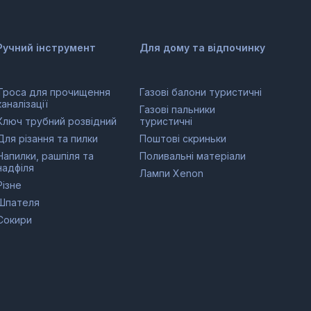
Ручний інструмент
Для дому та відпочинку
Троса для прочищення
Газові балони туристичні
каналізації
Газові пальники
Ключ трубний розвідний
туристичні
Для різання та пилки
Поштові скриньки
Напилки, рашпіля та
Поливальні матеріали
надфіля
Лампи Xenon
Різне
Шпателя
Сокири