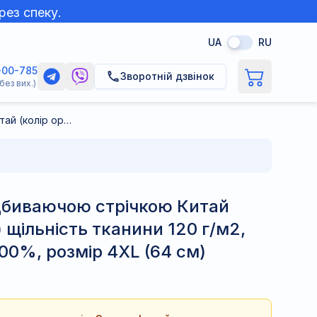
рез спеку.
UA
RU
-00-785
Зворотній дзвінок
без вих.)
Жилет зі світловідбиваючою стрічкою Китай (колір оранжевий) щільність тканини 120 г/м2, склад поліестер 100%, розмір 4XL (64 см)
ідбиваючою стрічкою Китай
 щільність тканини 120 г/м2,
00%, розмір 4XL (64 см)