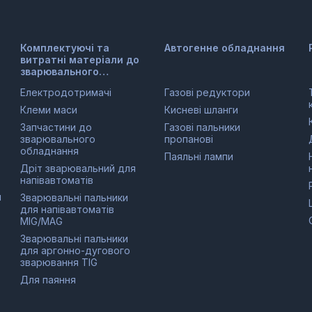
Комплектуючі та
Автогенне обладнання
витратні матеріали до
зварювального
обладнання
Електродотримачі
Газові редуктори
Клеми маси
Кисневі шланги
Запчастини до
Газові пальники
зварювального
пропанові
обладнання
Паяльні лампи
Дріт зварювальний для
напівавтоматів
и
Зварювальні пальники
для напівавтоматів
MIG/MAG
Зварювальні пальники
для аргонно-дугового
зварювання TIG
Для паяння