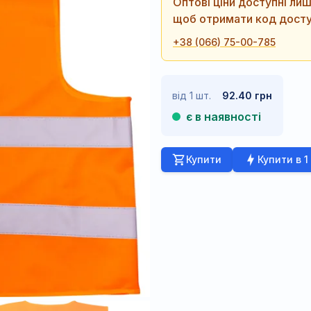
Оптові ціни доступні л
щоб отримати код досту
+38 (066) 75-00-785
від 1 шт.
92.40 грн
є в наявності
Купити
Купити в 1