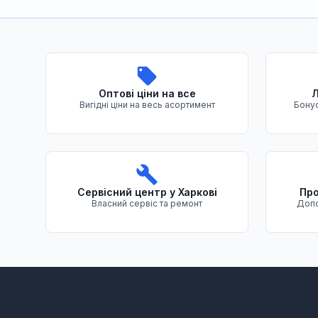
Переваги нашого магазину
Оптові ціни на все
Л
Вигідні ціни на весь асортимент
Бонус
Сервісний центр у Харкові
Про
Власний сервіс та ремонт
Допо