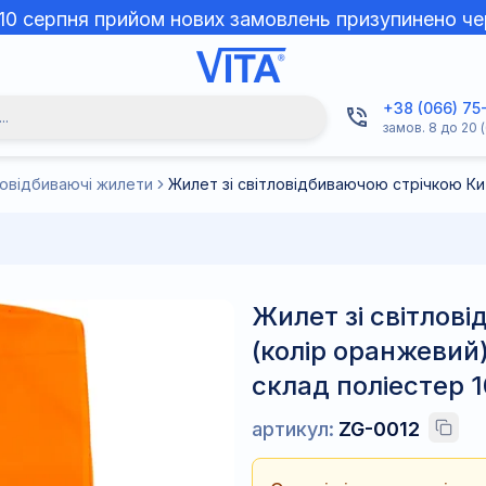
 10 серпня прийом нових замовлень призупинено че
+38 (066) 75
..
замов. 8 до 20 (
ловідбиваючі жилети
Жилет зі світлов
(колір оранжевий)
склад поліестер 1
артикул:
ZG-0012