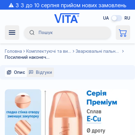
⚠️ З 3 до 10 серпня прийом нових замовлень
призупинено через спеку.
UA
RU
Пошук
Navigation Menu
Головна
Комплектуючі та витратні матеріали до зварювального обладнання
Зварювальні пальники для напівавтоматів MIG/MAG
Посилений наконечник зварювальний 1,0 мм E-Cu-Aluminium M6 D8мм/L28мм мідь Т2 (М1) для пальника MIG/MAG зварювального напівавтомата
Опис
Відгуки