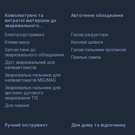
Комплектуючі та
Автогенне обладнання
витратні матеріали до
зварювального
обладнання
Електродотримачі
Газові редуктори
Клеми маси
Кисневі шланги
Запчастини до
Газові пальники пропанові
зварювального обладнання
Паяльні лампи
Дріт зварювальний для
напівавтоматів
Зварювальні пальники для
напівавтоматів MIG/MAG
Зварювальні пальники для
аргонно-дугового
зварювання TIG
Для паяння
Ручний інструмент
Для дому та відпочинку