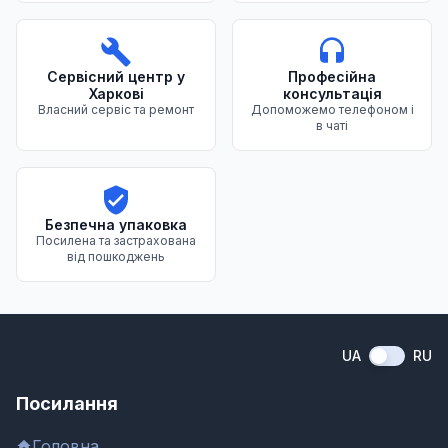
Сервісний центр у
Професійна
Харкові
консультація
Власний сервіс та ремонт
Допоможемо телефоном і
в чаті
Безпечна упаковка
Посилена та застрахована
від пошкоджень
UA
RU
Посилання
Головна