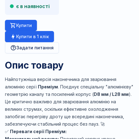
є в наявності
Купити
Купити в 1 клік
Задати питання
Опис товару
Найпотужніша версія наконечника для зварювання
алюмінію серії
Преміум
. Поєднує спеціальну "алюмінієву"
геометрію каналу та посилений корпус (
D8 мм / L28 мм
).
Це критично важливо для зварювання алюмінію на
великих струмах, оскільки ефективне охолодження
запобігає перегріву дроту ще всередині наконечника,
забезпечуючи стабільний процес без пауз. 🚀
✅
Переваги серії Преміум:
Максимальний ресурс:
Посилений корпус краще