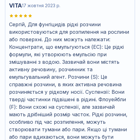
VITA
17 жовтня 2023 р.
Сергій, Для фунгіцидів рідкі розчини
використовуються для розпилення на рослини
або поверхні. До них можуть належати:
Концентрати, що емульгуються (EC): Це рідкі
формули, які утворюють емульсію при
змішуванні з водою. Зазвичай вони містять
активну речовину, розчинник та
емульгувальний агент. Розчини (S): Це
справжні розчини, в яких активна речовина
розчиняється у рідкому носії. Суспензії: Вони
тверді частинки підвішені в рідині. Флоуейбли
(F): Вони схожі на суспензії, але зазвичай
мають дрібніший розмір часток. Рідкі розчини,
особливо під час розпилення, можуть
створювати тумани або пари. Якщо ці тумани
або пари вдихаються, вони можуть бути