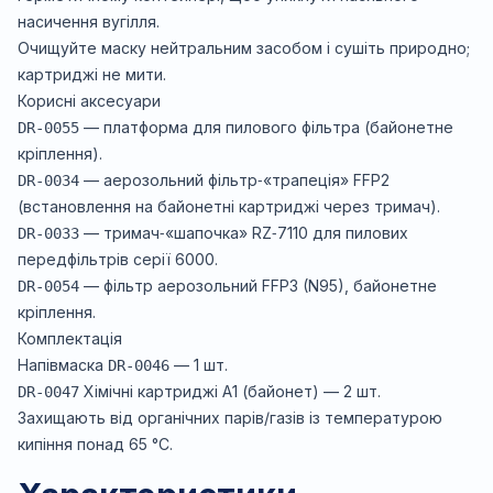
насичення вугілля.
Очищуйте маску нейтральним засобом і сушіть природно;
картриджі не мити.
Корисні аксесуари
—
платформа для пилового фільтра (байонетне
DR-0055
кріплення).
—
аерозольний фільтр‑«трапеція» FFP2
DR-0034
(встановлення на байонетні картриджі через тримач).
—
тримач‑«шапочка» RZ‑7110 для пилових
DR-0033
передфільтрів серії 6000.
—
фільтр аерозольний FFP3 (N95), байонетне
DR-0054
кріплення.
Комплектація
Напівмаска
— 1 шт.
DR-0046
Хімічні картриджі A1 (байонет)
— 2 шт.
DR-0047
Захищають від органічних парів/газів із температурою
кипіння понад 65 °C.