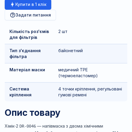
Купити в 1 клік
Задати питання
Кількість роз'ємів
2 шт
для фільтрів
Тип з'єднання
байонетний
фільтра
Матеріал маски
медичний TPE
(термоеластомер)
Система
4 точки кріплення, регульовані
кріплення
гумові ремені
Опис товару
Хімік‑2
— напівмаска з двома хімічними
DR-0046