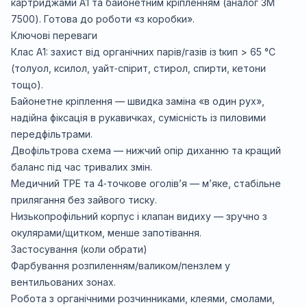
картриджами A1 та байонетним кріпленням (аналог 3M
7500). Готова до роботи «з коробки».
Ключові переваги
Клас A1: захист від органічних парів/газів із tкип > 65 °C
(толуол, ксилол, уайт‑спірит, стирол, спирти, кетони
тощо).
Байонетне кріплення — швидка заміна «в один рух»,
надійна фіксація в рукавичках, сумісність із пиловими
передфільтрами.
Двофільтрова схема — нижчий опір диханню та кращий
баланс під час тривалих змін.
Медичний TPE та 4‑точкове оголів’я — м’яке, стабільне
прилягання без зайвого тиску.
Низькопрофільний корпус і клапан видиху — зручно з
окулярами/щитком, менше запотівання.
Застосування (коли обрати)
Фарбування розпиленням/валиком/пензлем у
вентильованих зонах.
Робота з органічними розчинниками, клеями, смолами,