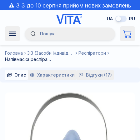
⚠️ З 3 до 10 серпня прийом нових замовлень
призупинено через спеку.
UA
RU
Пошук
Navigation Menu
Головна
ЗІЗ (Засоби індивідуального захисту)
Респіратори
Напівмаска респіратор аналог Хімік-2 (БАЙОНЕТНЕ кріплення під фільтр) з двома фільтрами А1 RZ-7644
Опис
Характеристики
Відгуки (17)