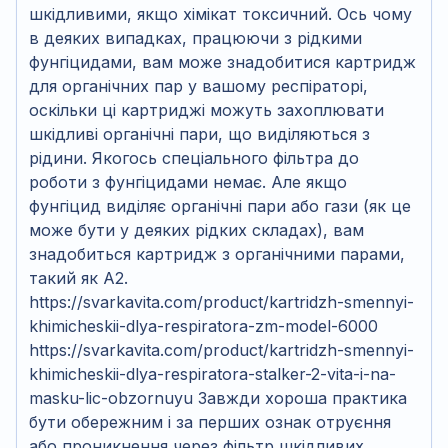
шкідливими, якщо хімікат токсичний. Ось чому
в деяких випадках, працюючи з рідкими
фунгіцидами, вам може знадобитися картридж
для органічних пар у вашому респіраторі,
оскільки ці картриджі можуть захоплювати
шкідливі органічні пари, що виділяються з
рідини. Якогось спеціального фільтра до
роботи з фунгіцидами немає. Але якщо
фунгіцид виділяє органічні пари або гази (як це
може бути у деяких рідких складах), вам
знадобиться картридж з органічними парами,
такий як А2.
https://svarkavita.com/product/kartridzh-smennyi-
khimicheskii-dlya-respiratora-zm-model-6000
https://svarkavita.com/product/kartridzh-smennyi-
khimicheskii-dlya-respiratora-stalker-2-vita-i-na-
masku-lic-obzornuyu Завжди хороша практика
бути обережним і за перших ознак отруєння
або проникнення через фільтр шкідливих