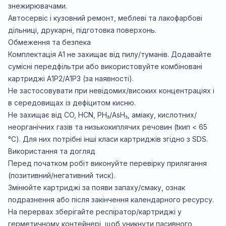
знежирювачами.
Автосервіс і кузовний ремонт, меблеві та лакофарбові
дільниці, друкарні, підготовка поверхонь.
Обмеження та безпека
Комплектація A1 не захищає від пилу/туманів. Додавайте
сумісні передфільтри або використовуйте комбіновані
картриджі A1P2/A1P3 (за наявності).
Не застосовувати при невідомих/високих концентраціях і
в середовищах із дефіцитом кисню.
Не захищає від CO, HCN, PH₃/AsH₃, аміаку, кислотних/
неорганічних газів та низькокиплячих речовин (tкип < 65
°C). Для них потрібні інші класи картриджів згідно з SDS.
Використання та догляд
Перед початком робіт виконуйте перевірку прилягання
(позитивний/негативний тиск).
Змінюйте картриджі за появи запаху/смаку, ознак
подразнення або після закінчення календарного ресурсу.
На перервах зберігайте респіратор/картриджі у
герметичному контейнері, щоб уникнути пасивного