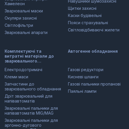
Навушники шумозахисні
Хамелеон
Щитки захисні
Зварювальні маски
Каски будівельні
Окуляри захисні
Пояси страхувальні
Світлофільтри
Світловідбиваючі жилети
Зварювальні апарати
Комплектуючі та
Автогенне обладнання
витратні матеріали до
зварювального
обладнання
Електродотримачі
Газові редуктори
Клеми маси
Кисневі шланги
Запчастини до
Газові пальники пропанові
зварювального обладнання
Паяльні лампи
Дріт зварювальний для
напівавтоматів
Зварювальні пальники для
напівавтоматів MIG/MAG
Зварювальні пальники для
аргонно-дугового