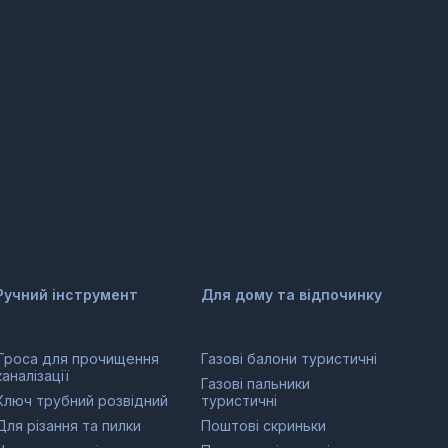
Ручний інструмент
Для дому та відпочинку
Троса для прочищення
Газові балони туристичні
каналізації
Газові пальники
Ключ трубний розвідний
туристичні
Для різання та пилки
Поштові скриньки