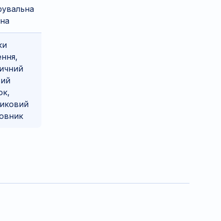
рувальна
ина
ки
ення,
ичний
вий
ок,
тиковий
овник