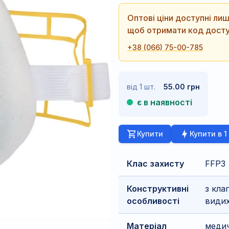
Оптові ціни доступні л
щоб отримати код досту
+38 (066) 75-00-785
від 1 шт.
55.00 грн
є в наявності
Купити
Купити в 1
Клас захисту
FFP3
Конструктивні
з кла
особливості
види
Матеріал
меди