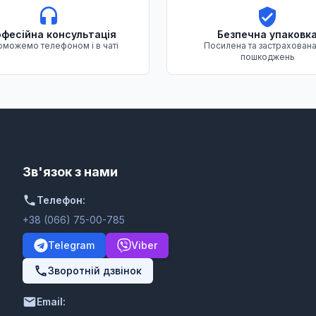
фесійна консультація
Безпечна упаковк
можемо телефоном і в чаті
Посилена та застрахована
пошкоджень
Зв'язок з нами
Телефон:
+38 (066) 75-00-785
Telegram
Viber
Зворотній дзвінок
Email: