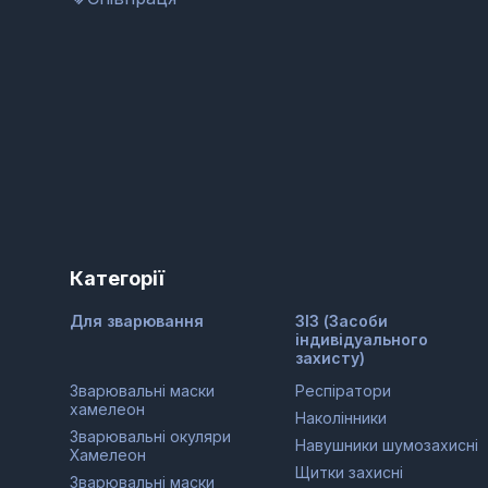
Категорії
Для зварювання
ЗІЗ (Засоби
індивідуального
захисту)
Зварювальні маски
Респіратори
хамелеон
Наколінники
Зварювальні окуляри
Навушники шумозахисні
Хамелеон
Щитки захисні
Зварювальні маски