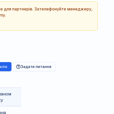
ише для партнерів. Зателефонуйте менеджеру,
пу.
 клік
Задати питання
паном
ху
чна