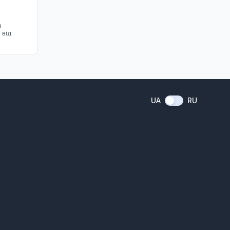
а
 від
UA
RU