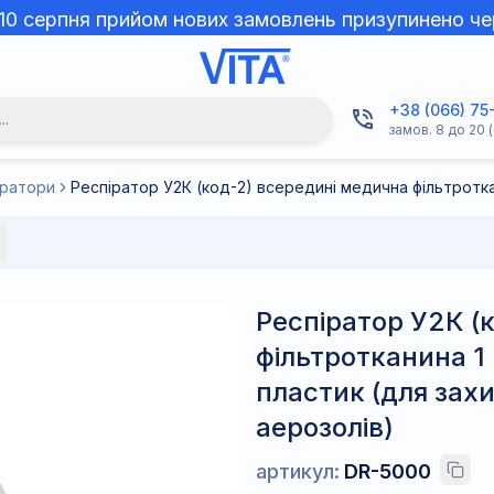
 10 серпня прийом нових замовлень призупинено че
+38 (066) 75
..
замов. 8 до 20 (
іратори
Респіратор У2К (
фільтротканина 1
пластик (для захи
аерозолів)
артикул:
DR-5000