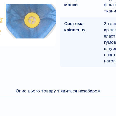
маски
фільт
ткан
Система
2 точ
кріплення
кріпл
еласт
гумо
шнур
плас
нагол
Опис цього товару з'явиться незабаром