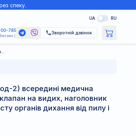
рез спеку.
UA
RU
-00-785
Зворотній дзвінок
без вих.)
Респіратор У2К (код-2) всередині медична фільтротканина 1 клапан на видих, наголовник пластик (для захисту органів дихання від пилу і аерозолів)
код-2) всередині медична
 клапан на видих, наголовник
сту органів дихання від пилу і