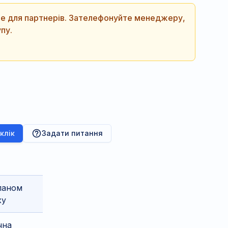
ише для партнерів. Зателефонуйте менеджеру,
пу.
 клік
Задати питання
паном
ху
чна