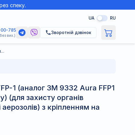
рез спеку.
UA
RU
-00-785
Зворотній дзвінок
без вих.)
Респіратор Аура FFP-1 (аналог 3М 9332 Aura FFP1 з клапаном видиху) (для захисту органів дихання від пилу і аерозолів) з кріпленням на вухах
FP-1 (аналог 3М 9332 Aura FFP1
) (для захисту органів
і аерозолів) з кріпленням на