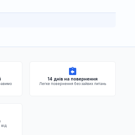
і
14 днів на повернення
равимо
Легке повернення без зайвих питань
а
 від