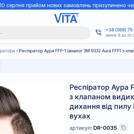
 10 серпня прийом нових замовлень призупинено че
+38 (066) 75
..
замов. 8 до 20 (
іратори
Респіратор Аура F
з клапаном видиху
дихання від пилу 
вухах
артикул:
DR-0035