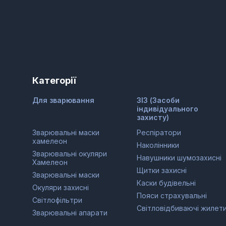
Категорії
Для зварювання
ЗІЗ (Засоби
індивідуального
захисту)
Зварювальні маски
Респіратори
хамелеон
Наколінники
Зварювальні окуляри
Навушники шумозахисні
Хамелеон
Щитки захисні
Зварювальні маски
Каски будівельні
Окуляри захисні
Пояси страхувальні
Світлофільтри
Світловідбиваючі жилет
Зварювальні апарати