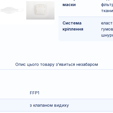
маски
фільт
ткан
Система
еласт
кріплення
гумов
шнур
Опис цього товару з'явиться незабаром
FFP1
з клапаном видиху