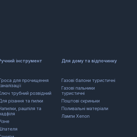
Ручний інструмент
Для дому та відпочинку
Троса для прочищення
Газові балони туристичні
каналізації
Газові пальники
Ключ трубний розвідний
туристичні
Для різання та пилки
Поштові скриньки
Напилки, рашпіля та
Поливальні матеріали
надфіля
Лампи Xenon
Різне
Шпателя
Сокири