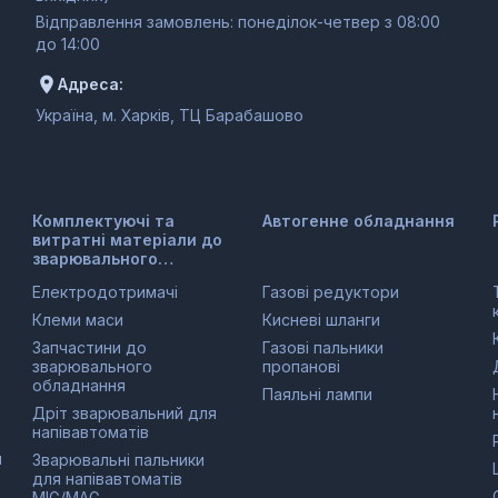
Відправлення замовлень: понеділок-четвер з 08:00
до 14:00
Адреса:
Україна, м. Харків, ТЦ Барабашово
Комплектуючі та
Автогенне обладнання
витратні матеріали до
зварювального
обладнання
Електродотримачі
Газові редуктори
Клеми маси
Кисневі шланги
Запчастини до
Газові пальники
зварювального
пропанові
обладнання
Паяльні лампи
Дріт зварювальний для
напівавтоматів
и
Зварювальні пальники
для напівавтоматів
MIG/MAG