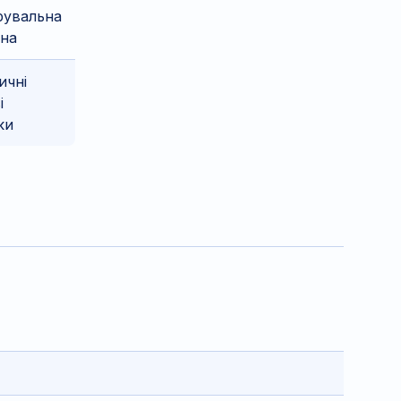
рувальна
ина
ичні
і
ки