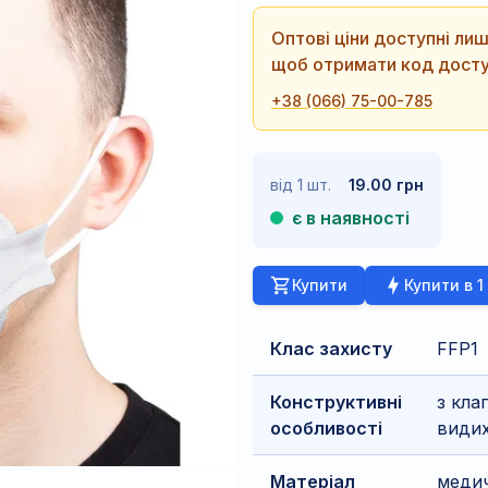
Оптові ціни доступні л
щоб отримати код досту
+38 (066) 75-00-785
від 1 шт.
19.00 грн
є в наявності
Купити
Купити в 1
Клас захисту
FFP1
Конструктивні
з кла
особливості
види
Матеріал
меди