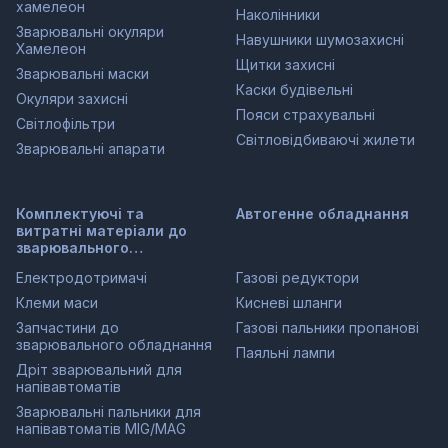
хамелеон
Наколінники
Зварювальні окуляри
Навушники шумозахисні
Хамелеон
Щитки захисні
Зварювальні маски
Каски будівельні
Окуляри захисні
Пояси страхувальні
Світлофільтри
Світловідбиваючі жилети
Зварювальні апарати
Комплектуючі та
Автогенне обладнання
витратні матеріали до
зварювального
обладнання
Електродотримачі
Газові редуктори
Клеми маси
Кисневі шланги
Запчастини до
Газові пальники пропанові
зварювального обладнання
Паяльні лампи
Дріт зварювальний для
напівавтоматів
Зварювальні пальники для
напівавтоматів MIG/MAG