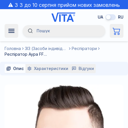
⚠️ З 3 до 10 серпня прийом нових замовлень
призупинено через спеку.
UA
RU
Пошук
Navigation Menu
Головна
ЗІЗ (Засоби індивідуального захисту)
Респіратори
Респіратор Аура FFP-3 (аналог 3М 9332 Aura FFP3 з клапаном видиху) (для захисту органів дихання від пилу і аерозолів) з кріпленням на вухах
Опис
Характеристики
Відгуки