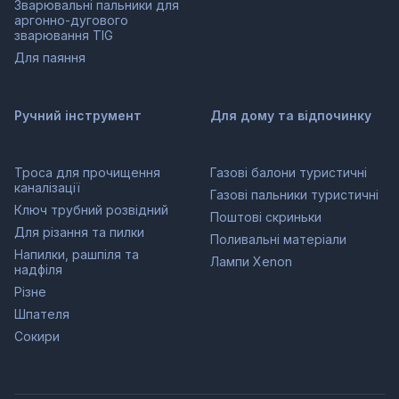
Зварювальні пальники для
аргонно-дугового
зварювання TIG
Для паяння
Ручний інструмент
Для дому та відпочинку
Троса для прочищення
Газові балони туристичні
каналізації
Газові пальники туристичні
Ключ трубний розвідний
Поштові скриньки
Для різання та пилки
Поливальні матеріали
Напилки, рашпіля та
Лампи Xenon
надфіля
Різне
Шпателя
Сокири