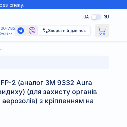
рез спеку.
UA
RU
-00-785
Зворотній дзвінок
без вих.)
Респіратор Аура FFP-2 (аналог 3М 9332 Aura FFP2 з клапаном видиху) (для захисту органів дихання від пилу і аерозолів) з кріпленням на вухах
FFP-2 (аналог 3М 9332 Aura
идиху) (для захисту органів
і аерозолів) з кріпленням на