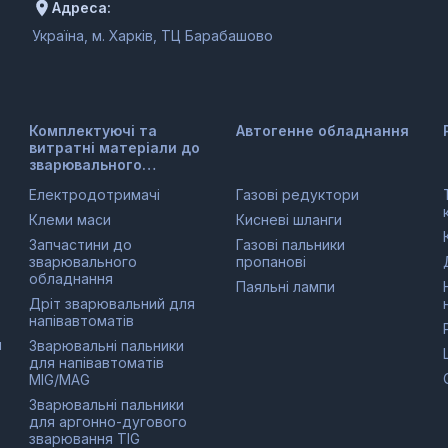
Адреса:
Україна, м. Харків, ТЦ Барабашово
Комплектуючі та
Автогенне обладнання
витратні матеріали до
зварювального
обладнання
Електродотримачі
Газові редуктори
Клеми маси
Кисневі шланги
Запчастини до
Газові пальники
зварювального
пропанові
обладнання
Паяльні лампи
Дріт зварювальний для
напівавтоматів
и
Зварювальні пальники
для напівавтоматів
MIG/MAG
Зварювальні пальники
для аргонно-дугового
зварювання TIG