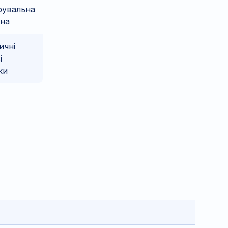
рувальна
ина
ичні
і
ки