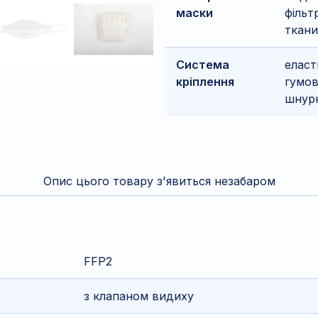
маски
фільт
ткан
Система
еласт
кріплення
гумов
шнур
Опис цього товару з'явиться незабаром
FFP2
з клапаном видиху