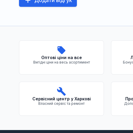
Додати відгук
Переваги нашого магазину
Оптові ціни на все
Л
Вигідні ціни на весь асортимент
Бонус
Сервісний центр у Харкові
Про
Власний сервіс та ремонт
Допо