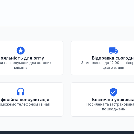
ояльність для опту
Відправка сьогодн
и та спецумови для оптових
Замовлення до 12:00 — відп
клієнтів
цього ж дня
фесійна консультація
Безпечна упаковк
можемо телефоном і в чаті
Посилена та застрахована
пошкоджень