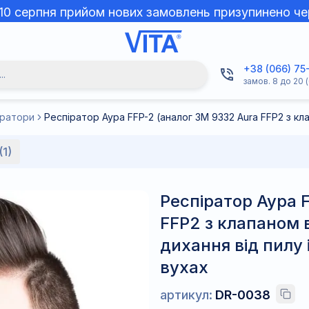
 10 серпня прийом нових замовлень призупинено че
+38 (066) 75
..
замов. 8 до 20 (
іратори
(1)
Респіратор Аура 
FFP2 з клапаном в
дихання від пилу 
вухах
артикул:
DR-0038