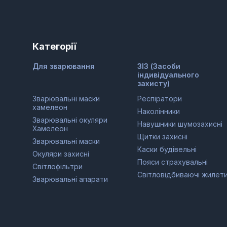
Категорії
Для зварювання
ЗІЗ (Засоби
індивідуального
захисту)
Зварювальні маски
Респіратори
хамелеон
Наколінники
Зварювальні окуляри
Навушники шумозахисні
Хамелеон
Щитки захисні
Зварювальні маски
Каски будівельні
Окуляри захисні
Пояси страхувальні
Світлофільтри
Світловідбиваючі жилет
Зварювальні апарати