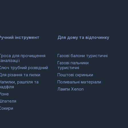
Ручний інструмент
Для дому та відпочинку
Троса для прочищення
Газові балони туристичні
каналізації
Газові пальники
Ключ трубний розвідний
туристичні
Для різання та пилки
Поштові скриньки
Напилки, рашпіля та
Поливальні матеріали
надфіля
Лампи Xenon
Різне
Шпателя
Сокири