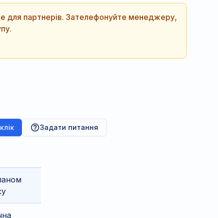
ише для партнерів. Зателефонуйте менеджеру,
пу.
 клік
Задати питання
паном
ху
чна