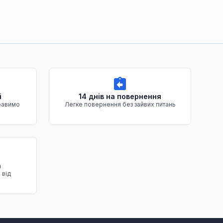
і
14 днів на повернення
равимо
Легке повернення без зайвих питань
а
 від