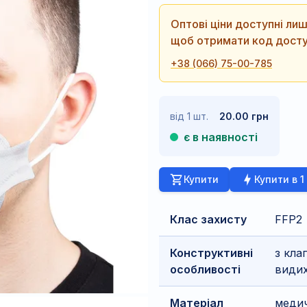
Оптові ціни доступні л
щоб отримати код досту
+38 (066) 75-00-785
від 1 шт.
20.00 грн
є в наявності
Купити
Купити в 1
Клас захисту
FFP2
Конструктивні
з кла
особливості
види
Матеріал
меди