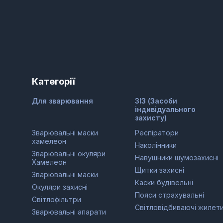
Категорії
Для зварювання
ЗІЗ (Засоби
індивідуального
захисту)
Зварювальні маски
Респіратори
хамелеон
Наколінники
Зварювальні окуляри
Навушники шумозахисні
Хамелеон
Щитки захисні
Зварювальні маски
Каски будівельні
Окуляри захисні
Пояси страхувальні
Світлофільтри
Світловідбиваючі жилет
Зварювальні апарати