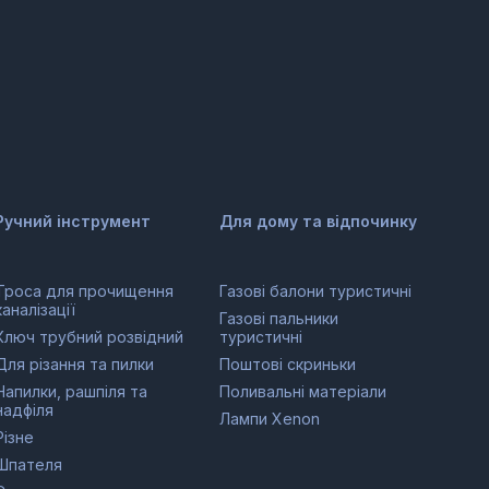
Ручний інструмент
Для дому та відпочинку
Троса для прочищення
Газові балони туристичні
каналізації
Газові пальники
Ключ трубний розвідний
туристичні
Для різання та пилки
Поштові скриньки
Напилки, рашпіля та
Поливальні матеріали
надфіля
Лампи Xenon
Різне
Шпателя