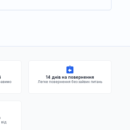
і
14 днів на повернення
равимо
Легке повернення без зайвих питань
а
 від