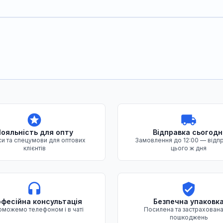
ояльність для опту
Відправка сьогодн
и та спецумови для оптових
Замовлення до 12:00 — відп
клієнтів
цього ж дня
фесійна консультація
Безпечна упаковк
можемо телефоном і в чаті
Посилена та застрахована
пошкоджень