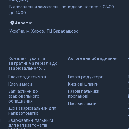
Відправлення замовлень: понеділок-четвер з 08:00
до 14:00
Адреса:
Україна, м. Харків, ТЦ Барабашово
Комплектуючі та
Автогенне обладнання
витратні матеріали до
зварювального
обладнання
Електродотримачі
Газові редуктори
Клеми маси
Кисневі шланги
Запчастини до
Газові пальники
зварювального
пропанові
обладнання
Паяльні лампи
Дріт зварювальний для
напівавтоматів
и
Зварювальні пальники
для напівавтоматів