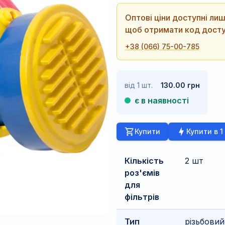
Оптові ціни доступні л
щоб отримати код досту
+38 (066) 75-00-785
від 1 шт.
130.00 грн
є в наявності
Купити
Купити в 1
Кількість
2 шт
роз'ємів
для
фільтрів
Тип
різьбовий