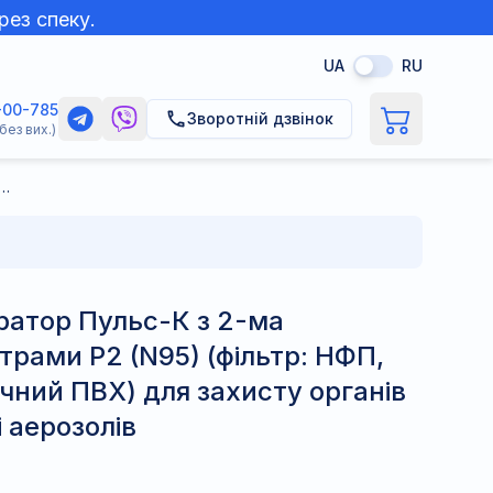
рез спеку.
UA
RU
-00-785
Зворотній дзвінок
без вих.)
К з 2-ма аерозольним фільтрами P2 (N95) (фільтр: НФП, напівмаска: медичний ПВХ) для захисту органів дихання від пилу і аерозолів
ратор Пульс-К з 2-ма
трами P2 (N95) (фільтр: НФП,
чний ПВХ) для захисту органів
і аерозолів