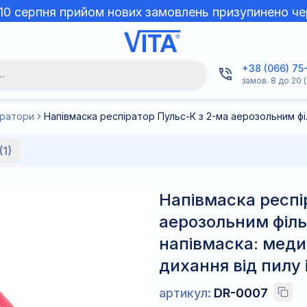
 10 серпня прийом нових замовлень призупинено че
+38 (066) 75
..
замов. 8 до 20 (
іратори
Напівмаска респіратор Пульс-
(1)
Напівмаска респі
аерозольним філь
напівмаска: меди
дихання від пилу 
артикул:
DR-0007