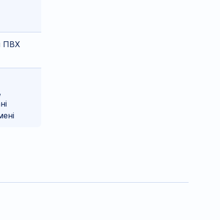
й ПВХ
,
ні
мені