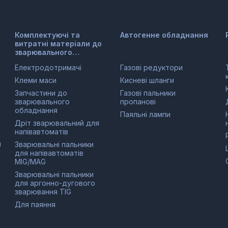
Комплектуючі та
Автогенне обладнання
витратні матеріали до
зварювального
обладнання
Електродотримачі
Газові редуктори
Клеми маси
Кисневі шланги
Запчастини до
Газові пальники
зварювального
пропанові
обладнання
Паяльні лампи
Дріт зварювальний для
напівавтоматів
и
Зварювальні пальники
для напівавтоматів
MIG/MAG
Зварювальні пальники
для аргонно-дугового
зварювання TIG
Для паяння