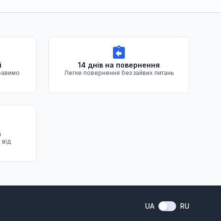
і
14 днів на повернення
равимо
Легке повернення без зайвих питань
а
 від
UA
RU