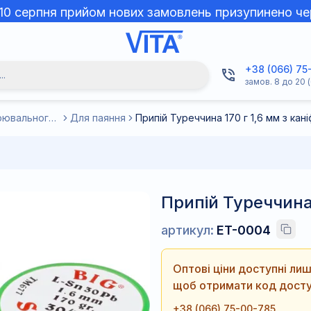
 10 серпня прийом нових замовлень призупинено че
+38 (066) 75
..
замов. 8 до 20 (
Комплектуючі та витратні матеріали до зварювального обладнання
Для паяння
Припій Туреччина 170 г 1,6 мм з кан
Припій Туреччина 
артикул:
ET-0004
Оптові ціни доступні л
щоб отримати код досту
+38 (066) 75-00-785