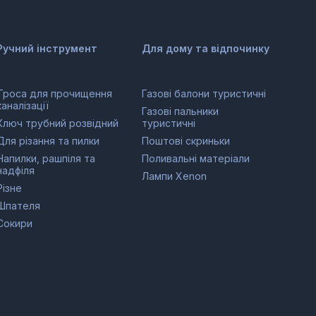
Ручний інструмент
Для дому та відпочинку
Троса для прочищення
Газові балони туристичні
каналізації
Газові пальники
Ключ трубний розвідний
туристичні
Для різання та пилки
Поштові скриньки
Напилки, рашпіля та
Поливальні матеріали
надфіля
Лампи Xenon
Різне
Шпателя
Сокири