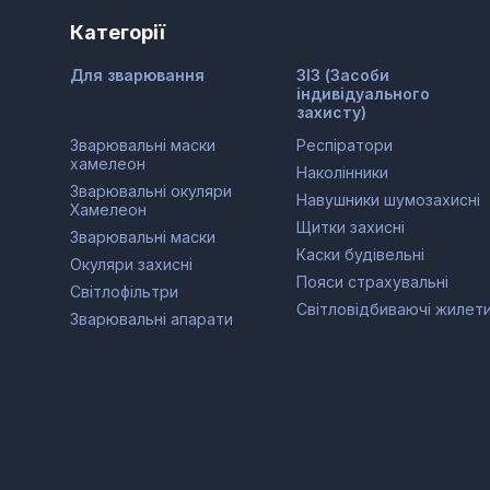
Категорії
Для зварювання
ЗІЗ (Засоби
індивідуального
захисту)
Зварювальні маски
Респіратори
хамелеон
Наколінники
Зварювальні окуляри
Навушники шумозахисні
Хамелеон
Щитки захисні
Зварювальні маски
Каски будівельні
Окуляри захисні
Пояси страхувальні
Світлофільтри
Світловідбиваючі жилет
Зварювальні апарати