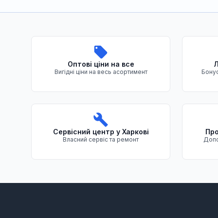
Переваги нашого магазину
Оптові ціни на все
Л
Вигідні ціни на весь асортимент
Бонус
Сервісний центр у Харкові
Про
Власний сервіс та ремонт
Допо