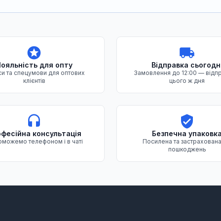
ояльність для опту
Відправка сьогодн
и та спецумови для оптових
Замовлення до 12:00 — відп
клієнтів
цього ж дня
фесійна консультація
Безпечна упаковк
можемо телефоном і в чаті
Посилена та застрахована
пошкоджень