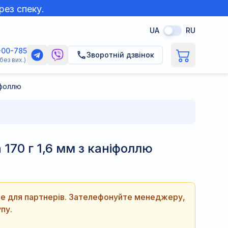
рез спеку.
UA
RU
-00-785
Зворотній дзвінок
без вих.)
іфоллю
170 г 1,6 мм з каніфоллю
ише для партнерів. Зателефонуйте менеджеру,
пу.