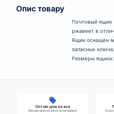
Опис товару
Почтовый ящик и
ржавеет в отли
Ящик оснащен м
запасных ключа
Размеры ящика:
Переваги нашого магазину
Оптові ціни на все
Л
Вигідні ціни на весь асортимент
Бонус