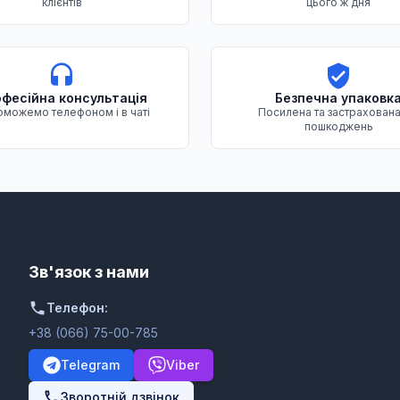
клієнтів
цього ж дня
фесійна консультація
Безпечна упаковк
можемо телефоном і в чаті
Посилена та застрахована
пошкоджень
Зв'язок з нами
Телефон:
+38 (066) 75-00-785
Telegram
Viber
Зворотній дзвінок