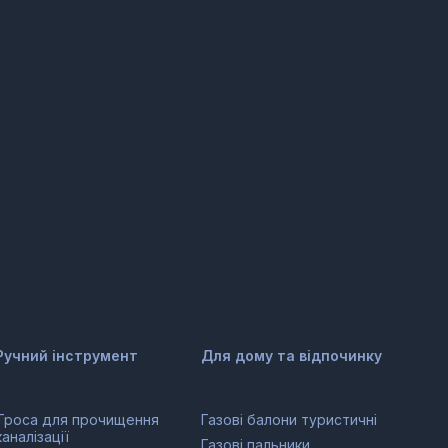
Ручний інструмент
Для дому та відпочинку
Троса для прочищення
Газові балони туристичні
каналізації
Газові пальники