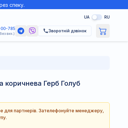
рез спеку.
UA
RU
-00-785
Зворотній дзвінок
без вих.)
 коричнева Герб Голуб
ише для партнерів. Зателефонуйте менеджеру,
пу.