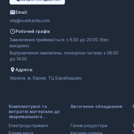
Email:
moc.ativakravs@ativ
Робочий графік
Замовлення приймаються: з 8:00 до 20:00 (без
вихідних)
Відправлення замовлень: понеділок-четвер з 08:00
до 14:00
Адреса:
Україна, м. Харків, ТЦ Барабашово
Комплектуючі та
Автогенне обладнання
витратні матеріали до
зварювального
обладнання
Електродотримачі
Газові редуктори
Клеми маси
Кисневі шланги