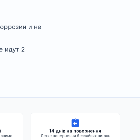
коррозии и не
е идут 2
і
14 днів на повернення
равимо
Легке повернення без зайвих питань