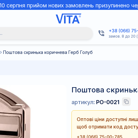
 10 серпня прийом нових замовлень призупинено че
+38 (066) 75
..
замов. 8 до 20 (
Поштова скринька коричнева Герб Голуб
Поштова скринька
артикул:
PO-0021
Оптові ціни доступні л
щоб отримати код досту
+38 (066) 75-00-785