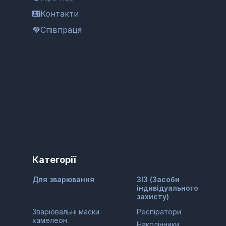
Контакти
Співпраця
Категорії
Для зварювання
ЗІЗ (Засоби
індивідуального
захисту)
Зварювальні маски
Респіратори
хамелеон
Наколінники