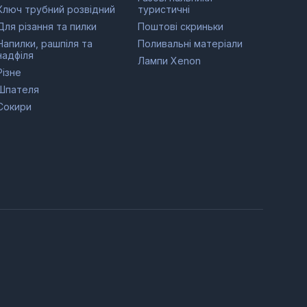
Ключ трубний розвідний
туристичні
Для різання та пилки
Поштові скриньки
Напилки, рашпіля та
Поливальні матеріали
надфіля
Лампи Xenon
Різне
Шпателя
Сокири