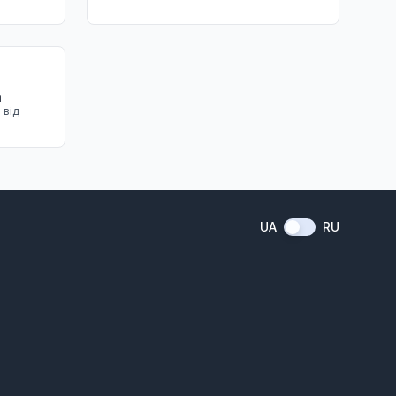
а
 від
UA
RU