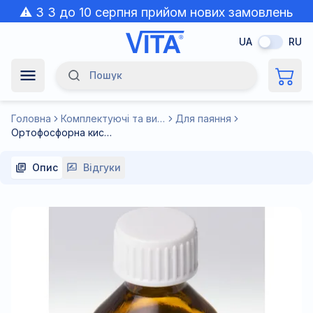
⚠️ З 3 до 10 серпня прийом нових замовлень
призупинено через спеку.
UA
RU
Пошук
Navigation Menu
Головна
Комплектуючі та витратні матеріали до зварювального обладнання
Для паяння
Ортофосфорна кислота для паяння 40 мл (скляна банка)
Опис
Відгуки