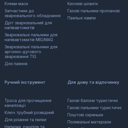
Клеми маси
Кисневі шланги
Запчастини до
Газові пальники пропанові
зварювального обладнання
Паяльні лампи
Дріт зварювальний для
напівавтоматів
Зварювальні пальники для
напівавтоматів MIG/MAG
Зварювальні пальники для
аргонно-дугового
зварювання TIG
Для паяння
Ручний інструмент
Для дому та відпочинку
Троса для прочищення
Газові балони туристичні
каналізації
Газові пальники туристичні
Ключ трубний розвідний
Поштові скриньки
Для різання та пилки
Поливальні матеріали
Напилки, рашпіля та