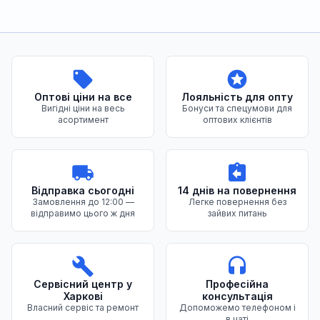
Переваги нашого магазину
Оптові ціни на все
Лояльність для опту
Вигідні ціни на весь
Бонуси та спецумови для
асортимент
оптових клієнтів
Відправка сьогодні
14 днів на повернення
Замовлення до 12:00 —
Легке повернення без
відправимо цього ж дня
зайвих питань
Сервісний центр у
Професійна
Харкові
консультація
Власний сервіс та ремонт
Допоможемо телефоном і
в чаті