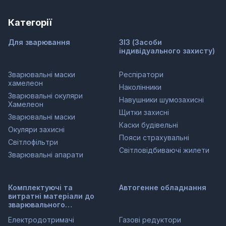
Категорії
Для зварювання
ЗІЗ (Засоби
індивідуального захисту)
Зварювальні маски
Респіратори
хамелеон
Наколінники
Зварювальні окуляри
Навушники шумозахисні
Хамелеон
Щитки захисні
Зварювальні маски
Каски будівельні
Окуляри захисні
Пояси страхувальні
Світлофільтри
Світловідбиваючі жилети
Зварювальні апарати
Комплектуючі та
Автогенне обладнання
витратні матеріали до
зварювального
обладнання
Електродотримачі
Газові редуктори