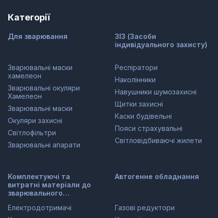
Категорії
Для зварювання
ЗІЗ (Засоби
індивідуального захисту)
Зварювальні маски
Респіратори
хамелеон
Наколінники
Зварювальні окуляри
Навушники шумозахисні
Хамелеон
Щитки захисні
Зварювальні маски
Каски будівельні
Окуляри захисні
Пояси страхувальні
Світлофільтри
Світловідбиваючі жилети
Зварювальні апарати
Комплектуючі та
Автогенне обладнання
витратні матеріали до
зварювального
обладнання
Електродотримачі
Газові редуктори