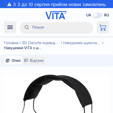
⚠️ З 3 до 10 серпня прийом нових замовлень
призупинено через спеку.
UA
RU
Пошук
Navigation Menu
Головна
ЗІЗ (Засоби індивідуального захисту)
Навушники шумозахисні
Навушники VITA з шумозаглушенням SNR 32 dB складані, посилений м'який наголовник
Опис
Відгуки