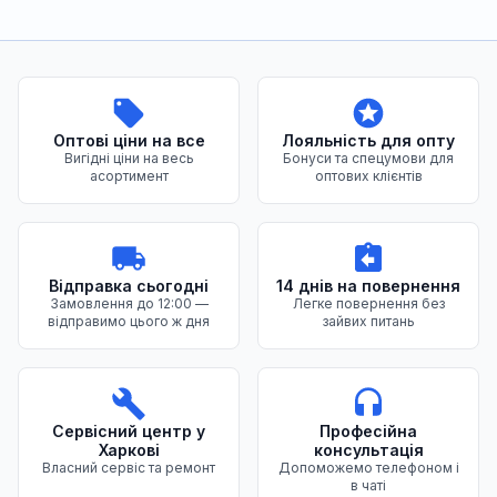
Переваги нашого магазину
Оптові ціни на все
Лояльність для опту
Вигідні ціни на весь
Бонуси та спецумови для
асортимент
оптових клієнтів
Відправка сьогодні
14 днів на повернення
Замовлення до 12:00 —
Легке повернення без
відправимо цього ж дня
зайвих питань
Сервісний центр у
Професійна
Харкові
консультація
Власний сервіс та ремонт
Допоможемо телефоном і
в чаті