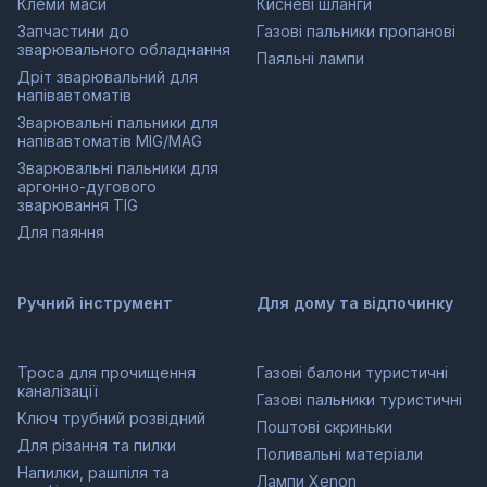
Клеми маси
Кисневі шланги
Запчастини до
Газові пальники пропанові
зварювального обладнання
Паяльні лампи
Дріт зварювальний для
напівавтоматів
Зварювальні пальники для
напівавтоматів MIG/MAG
Зварювальні пальники для
аргонно-дугового
зварювання TIG
Для паяння
Ручний інструмент
Для дому та відпочинку
Троса для прочищення
Газові балони туристичні
каналізації
Газові пальники туристичні
Ключ трубний розвідний
Поштові скриньки
Для різання та пилки
Поливальні матеріали
Напилки, рашпіля та
Лампи Xenon