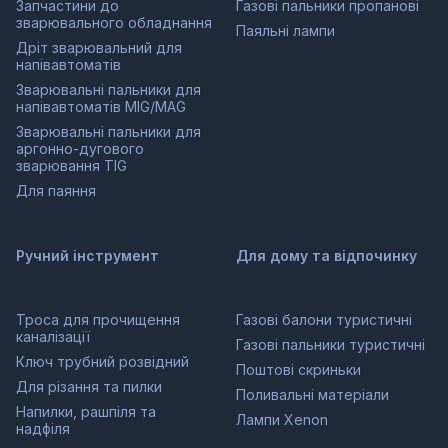
Запчастини до
Газові пальники пропанові
зварювального обладнання
Паяльні лампи
Дріт зварювальний для
напівавтоматів
Зварювальні пальники для
напівавтоматів MIG/MAG
Зварювальні пальники для
аргонно-дугового
зварювання TIG
Для паяння
Ручний інструмент
Для дому та відпочинку
Троса для прочищення
Газові балони туристичні
каналізації
Газові пальники туристичні
Ключ трубний розвідний
Поштові скриньки
Для різання та пилки
Поливальні матеріали
Напилки, рашпіля та
Лампи Xenon
надфіля