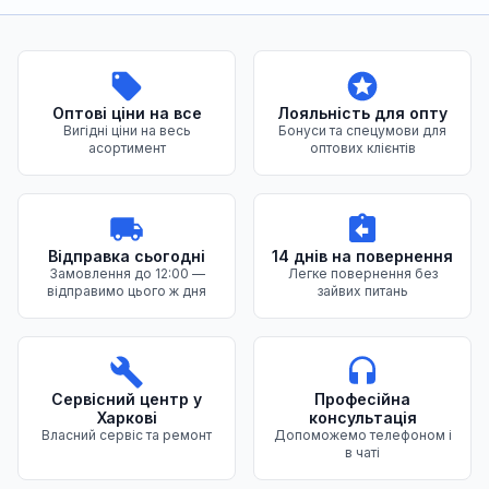
Переваги нашого магазину
Оптові ціни на все
Лояльність для опту
Вигідні ціни на весь
Бонуси та спецумови для
асортимент
оптових клієнтів
Відправка сьогодні
14 днів на повернення
Замовлення до 12:00 —
Легке повернення без
відправимо цього ж дня
зайвих питань
Сервісний центр у
Професійна
Харкові
консультація
Власний сервіс та ремонт
Допоможемо телефоном і
в чаті