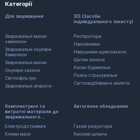
Категорії
Для зварювання
ЗІЗ (Засоби
індивідуального захисту)
Зварювальні маски
Респіратори
хамелеон
Наколінники
Зварювальні окуляри
Навушники шумозахисні
Хамелеон
Щитки захисні
Зварювальні маски
Каски будівельні
Окуляри захисні
Пояси страхувальні
Світлофільтри
Світловідбиваючі жилети
Зварювальні апарати
Комплектуючі та
Автогенне обладнання
витратні матеріали до
зварювального
обладнання
Електродотримачі
Газові редуктори
Клеми маси
Кисневі шланги