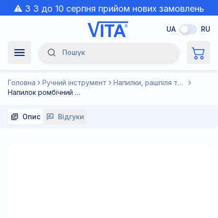
⚠️ З 3 до 10 серпня прийом нових замовлень
призупинено через спеку.
UA
RU
Пошук
Navigation Menu
Головна
Ручний інструмент
Напилки, рашпіля та надфіля
Напилок ромбічний 150 мм
Опис
Відгуки