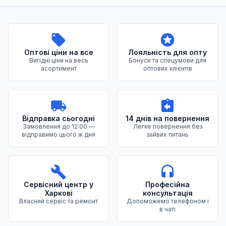
Переваги нашого магазину
Оптові ціни на все
Лояльність для опту
Вигідні ціни на весь
Бонуси та спецумови для
асортимент
оптових клієнтів
Відправка сьогодні
14 днів на повернення
Замовлення до 12:00 —
Легке повернення без
відправимо цього ж дня
зайвих питань
Сервісний центр у
Професійна
Харкові
консультація
Власний сервіс та ремонт
Допоможемо телефоном і
в чаті