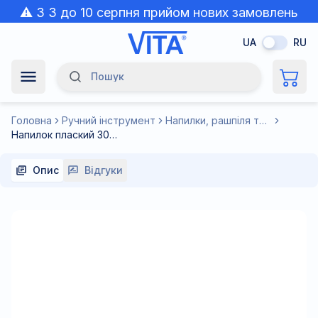
⚠️ З 3 до 10 серпня прийом нових замовлень
призупинено через спеку.
UA
RU
Пошук
Navigation Menu
Головна
Ручний інструмент
Напилки, рашпіля та надфіля
Напилок плаский 300 мм
Опис
Відгуки