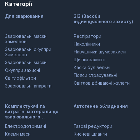
Категорії
Для зварювання
ЗІЗ (Засоби
індивідуального захисту)
Зварювальні маски
Респіратори
хамелеон
Наколінники
Зварювальні окуляри
Навушники шумозахисні
Хамелеон
Щитки захисні
Зварювальні маски
Каски будівельні
Окуляри захисні
Пояси страхувальні
Світлофільтри
Світловідбиваючі жилети
Зварювальні апарати
Комплектуючі та
Автогенне обладнання
витратні матеріали до
зварювального
обладнання
Електродотримачі
Газові редуктори
Клеми маси
Кисневі шланги