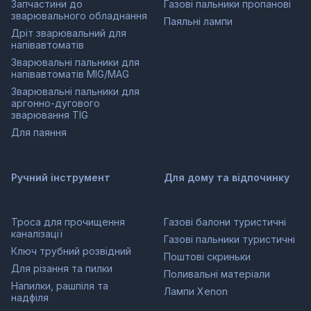
Запчастини до
Газові пальники пропанові
зварювального обладнання
Паяльні лампи
Дріт зварювальний для
напівавтоматів
Зварювальні пальники для
напівавтоматів MIG/MAG
Зварювальні пальники для
аргонно-дугового
зварювання TIG
Для паяння
Ручний інструмент
Для дому та відпочинку
Троса для прочищення
Газові балони туристичні
каналізації
Газові пальники туристичні
Ключ трубний розвідний
Поштові скриньки
Для різання та пилки
Поливальні матеріали
Напилки, рашпіля та
Лампи Xenon
надфіля