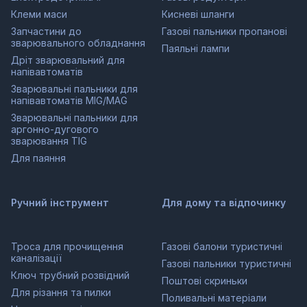
Клеми маси
Кисневі шланги
Запчастини до
Газові пальники пропанові
зварювального обладнання
Паяльні лампи
Дріт зварювальний для
напівавтоматів
Зварювальні пальники для
напівавтоматів MIG/MAG
Зварювальні пальники для
аргонно-дугового
зварювання TIG
Для паяння
Ручний інструмент
Для дому та відпочинку
Троса для прочищення
Газові балони туристичні
каналізації
Газові пальники туристичні
Ключ трубний розвідний
Поштові скриньки
Для різання та пилки
Поливальні матеріали