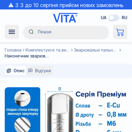
⚠️ З 3 до 10 серпня прийом нових замовлень
призупинено через спеку.
UA
RU
Пошук
Navigation Menu
Головна
Комплектуючі та витратні матеріали до зварювального обладнання
Зварювальні пальники для напівавтоматів MIG/MAG
Наконечник зварювальний 0,8 мм E-Cu-Nickel М6 D6мм/L25мм мідь Т2 (М1) для пальника MIG/MAG зварювального напівавтомата VITA
Опис
Відгуки