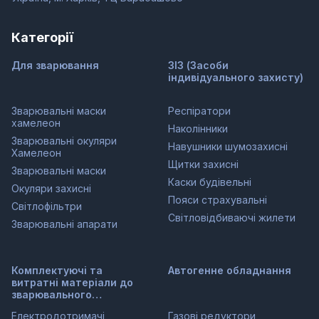
Категорії
Для зварювання
ЗІЗ (Засоби
індивідуального захисту)
Зварювальні маски
Респіратори
хамелеон
Наколінники
Зварювальні окуляри
Навушники шумозахисні
Хамелеон
Щитки захисні
Зварювальні маски
Каски будівельні
Окуляри захисні
Пояси страхувальні
Світлофільтри
Світловідбиваючі жилети
Зварювальні апарати
Комплектуючі та
Автогенне обладнання
витратні матеріали до
зварювального
обладнання
Електродотримачі
Газові редуктори