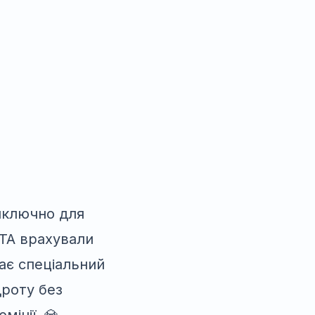
иключно для
TA врахували
має спеціальний
дроту без