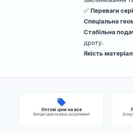
заклинювання та
✅
Переваги сері
Спеціальна гео
Стабільна пода
дроту.
Якість матеріал
Переваги нашого магазину
Оптові ціни на все
Л
Вигідні ціни на весь асортимент
Бонус