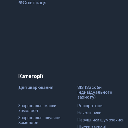
Співпраця
Категорії
Для зварювання
ЗІЗ (Засоби
індивідуального
захисту)
Зварювальні маски
Респіратори
хамелеон
Наколінники
Зварювальні окуляри
Навушники шумозахисні
Хамелеон
Щитки захисні