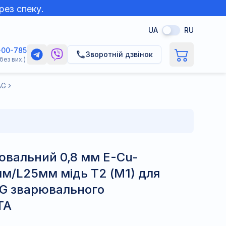
рез спеку.
UA
RU
-00-785
Зворотній дзвінок
без вих.)
AG
ювальний 0,8 мм E-Cu-
м/L25мм мідь Т2 (М1) для
G зварювального
TA