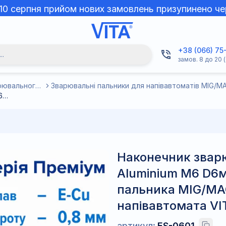
 10 серпня прийом нових замовлень призупинено че
+38 (066) 75
..
замов. 8 до 20 (
Комплектуючі та витратні матеріали до зварювального обладнання
Зварювальні пальники для напівавтоматів MIG/M
Наконечник зварювальний 0,8 мм E-Cu-Aluminium М6 D6мм/L25мм мідь Т2 (М1) для пальника MIG/MAG зварювального напівавтомата VITA
Наконечник звар
Aluminium М6 D6м
пальника MIG/MA
напівавтомата VI
артикул:
ES-0601