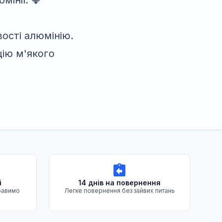
інії. 💎
ості алюмінію.
ію м'якого
і
14 днів на повернення
равимо
Легке повернення без зайвих питань