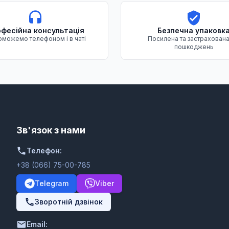
фесійна консультація
Безпечна упаковк
можемо телефоном і в чаті
Посилена та застрахована
пошкоджень
Зв'язок з нами
Телефон:
+38 (066) 75-00-785
Telegram
Viber
Зворотній дзвінок
Email: