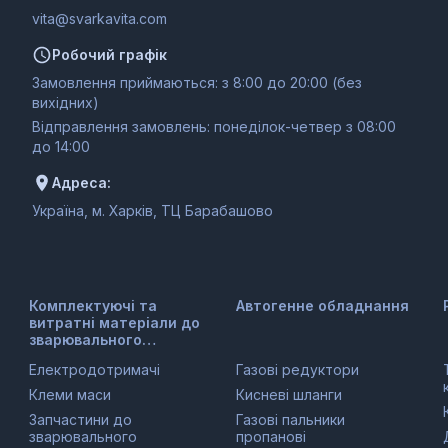
moc.ativakravs@ativ
Робочий графік
Замовлення приймаються: з 8:00 до 20:00 (без
вихідних)
Відправлення замовлень: понеділок-четвер з 08:00
до 14:00
Адреса:
Україна, м. Харків, ТЦ Барабашово
Комплектуючі та
Автогенне обладнання
витратні матеріали до
зварювального
обладнання
Електродотримачі
Газові редуктори
Клеми маси
Кисневі шланги
Запчастини до
Газові пальники
зварювального
пропанові