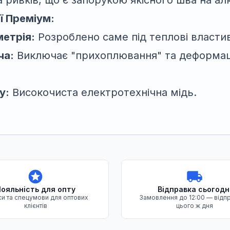
 ривків, що є запорукою якісного шва на алюм
ї Преміум:
метрія:
Розроблено саме під теплові властив
ча:
Виключає "прихоплювання" та деформац
у:
Високочиста електротехнічна мідь.
ояльність для опту
Відправка сьогодн
и та спецумови для оптових
Замовлення до 12:00 — відп
клієнтів
цього ж дня