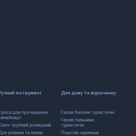
Ручний інструмент
Для дому та відпочинку
Троса для прочищення
Газові балони туристичні
каналізації
Газові пальники
Ключ трубний розвідний
туристичні
Для різання та пилки
Поштові скриньки