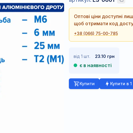
Оптові ціни доступні л
щоб отримати код досту
+38 (066) 75-00-785
від 1 шт.
23.10 грн
є в наявності
Купити
Купити в 1