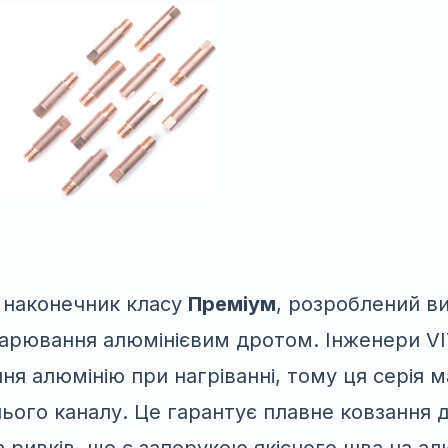
 наконечник класу
Преміум
, розроблений в
варювання алюмінієвим дротом. Інженери VI
ня алюмінію при нагріванні, тому ця серія 
ього каналу. Це гарантує плавне ковзання 