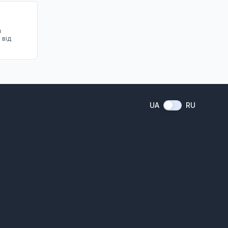
а
 від
UA
RU