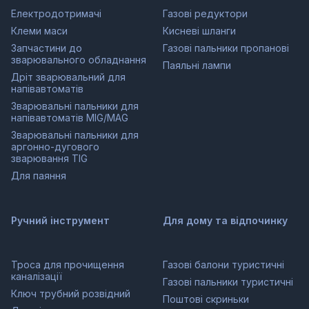
обладнання
Електродотримачі
Газові редуктори
Клеми маси
Кисневі шланги
Запчастини до
Газові пальники пропанові
зварювального обладнання
Паяльні лампи
Дріт зварювальний для
напівавтоматів
Зварювальні пальники для
напівавтоматів MIG/MAG
Зварювальні пальники для
аргонно-дугового
зварювання TIG
Для паяння
Ручний інструмент
Для дому та відпочинку
Троса для прочищення
Газові балони туристичні
каналізації
Газові пальники туристичні
Ключ трубний розвідний
Поштові скриньки