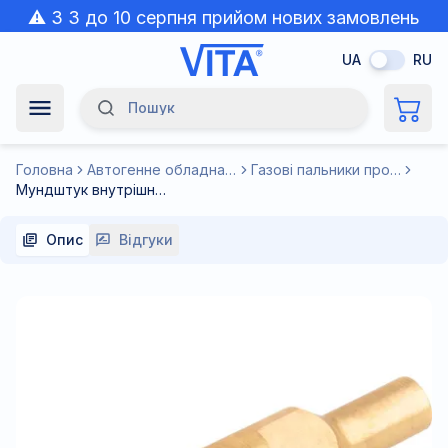
⚠️ З 3 до 10 серпня прийом нових замовлень
призупинено через спеку.
UA
RU
Пошук
Navigation Menu
Головна
Автогенне обладнання
Газові пальники пропанові
Мундштук внутрішній до різака Р3П №2 Краматорськ, матеріал латунь ЛС59-1
Опис
Відгуки