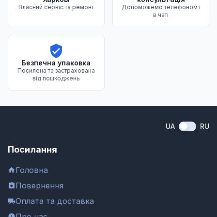
Власний сервіс та ремонт
Допоможемо телефоном і
в чаті
Безпечна упаковка
Посилена та застрахована
від пошкоджень
UA
RU
Посилання
Головна
Повернення
Оплата та доставка
Про нас