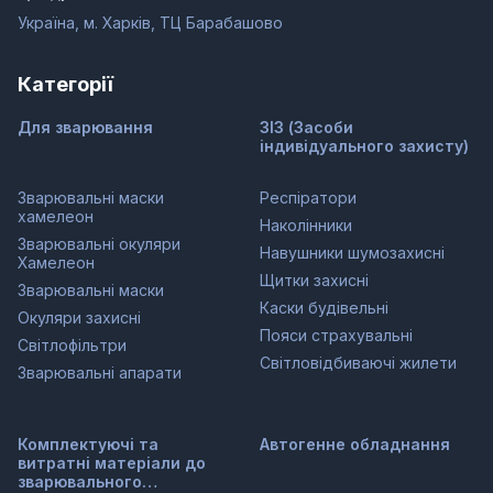
Україна, м. Харків, ТЦ Барабашово
Категорії
Для зварювання
ЗІЗ (Засоби
індивідуального захисту)
Зварювальні маски
Респіратори
хамелеон
Наколінники
Зварювальні окуляри
Навушники шумозахисні
Хамелеон
Щитки захисні
Зварювальні маски
Каски будівельні
Окуляри захисні
Пояси страхувальні
Світлофільтри
Світловідбиваючі жилети
Зварювальні апарати
Комплектуючі та
Автогенне обладнання
витратні матеріали до
зварювального