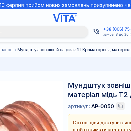
 10 серпня прийом нових замовлень призупинено че
+38 (066) 75
..
замов. 8 до 20 (
опанові
Мундштук зо
Мундштук зовнішн
матеріал мідь Т2 
артикул:
AP-0050
Оптові ціни доступні л
щоб отримати код досту