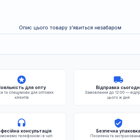
Опис цього товару з'явиться незабаром
ояльність для опту
Відправка сьогодн
и та спецумови для оптових
Замовлення до 12:00 — відп
клієнтів
цього ж дня
фесійна консультація
Безпечна упаковк
можемо телефоном і в чаті
Посилена та застрахована