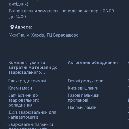
вихідних)
Відправлення замовлень: понеділок-четвер з 08:00
до 14:00
Адреса:
Україна, м. Харків, ТЦ Барабашово
Комплектуючі та
Автогенне обладнання
витратні матеріали до
зварювального
обладнання
Електродотримачі
Газові редуктори
Клеми маси
Кисневі шланги
Запчастини до
Газові пальники
зварювального
пропанові
обладнання
Паяльні лампи
Дріт зварювальний для
напівавтоматів
и
Зварювальні пальники