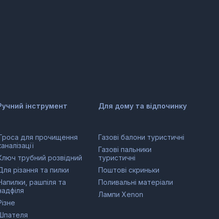
Ручний інструмент
Для дому та відпочинку
Троса для прочищення
Газові балони туристичні
каналізації
Газові пальники
Ключ трубний розвідний
туристичні
Для різання та пилки
Поштові скриньки
Напилки, рашпіля та
Поливальні матеріали
надфіля
Лампи Xenon
Різне
Шпателя