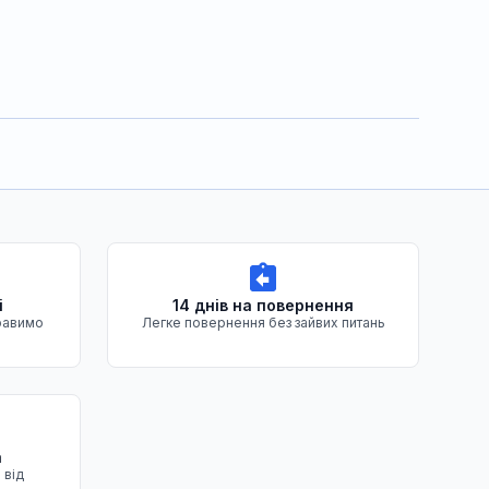
і
14 днів на повернення
равимо
Легке повернення без зайвих питань
а
 від