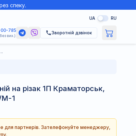
рез спеку.
UA
RU
-00-785
Зворотній дзвінок
без вих.)
внішній на різак 1П Краматорськ, матеріал мідь Т2 /М-1
ій на різак 1П Краматорськ,
/М-1
ише для партнерів. Зателефонуйте менеджеру,
пу.