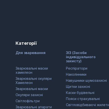
Категорії
Для зварювання
ЗІЗ (Засоби
індивідуального
захисту)
Зварювальні маски
Респіратори
хамелеон
Наколінники
Зварювальні окуляри
Навушники шумозахисні
Хамелеон
Щитки захисні
Зварювальні маски
Каски будівельні
Окуляри захисні
Пояси страхувальні
Світлофільтри
Світловідбиваючі жилет
Зварювальні апарати