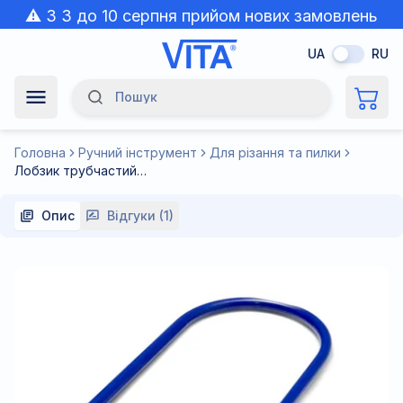
⚠️ З 3 до 10 серпня прийом нових замовлень
призупинено через спеку.
UA
RU
Пошук
Navigation Menu
Головна
Ручний інструмент
Для різання та пилки
Лобзик трубчастий для школи (ручка: пластмасова) Харків VITA
Опис
Відгуки (1)