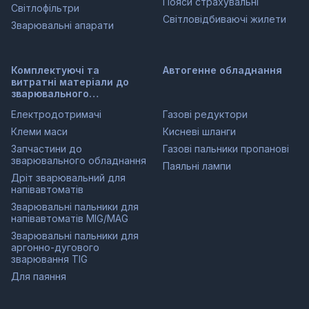
Пояси страхувальні
Світлофільтри
Світловідбиваючі жилети
Зварювальні апарати
Комплектуючі та
Автогенне обладнання
витратні матеріали до
зварювального
обладнання
Електродотримачі
Газові редуктори
Клеми маси
Кисневі шланги
Запчастини до
Газові пальники пропанові
зварювального обладнання
Паяльні лампи
Дріт зварювальний для
напівавтоматів
Зварювальні пальники для
напівавтоматів MIG/MAG
Зварювальні пальники для
аргонно-дугового
зварювання TIG
Для паяння