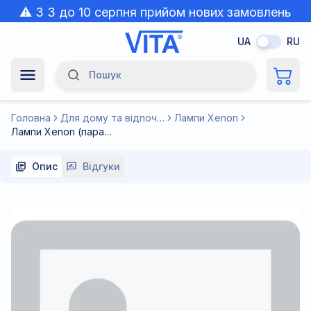
⚠️ З 3 до 10 серпня прийом нових замовлень
призупинено через спеку.
UA
RU
Пошук
Navigation Menu
Головна
Для дому та відпочинку
Лампи Xenon
Лампи Xenon (пара) H3 6000K (запасні)
Опис
Відгуки