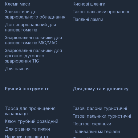
Клеми маси
Кисневі шланги
Запчастини до
Газові пальники пропанові
зварювального обладнання
Паяльні лампи
Дріт зварювальний для
напівавтоматів
Зварювальні пальники для
напівавтоматів MIG/MAG
Зварювальні пальники для
аргонно-дугового
зварювання TIG
Для паяння
Ручний інструмент
Для дому та відпочинку
Троса для прочищення
Газові балони туристичні
каналізації
Газові пальники туристичні
Ключ трубний розвідний
Поштові скриньки
Для різання та пилки
Поливальні матеріали
Напилки, рашпіля та