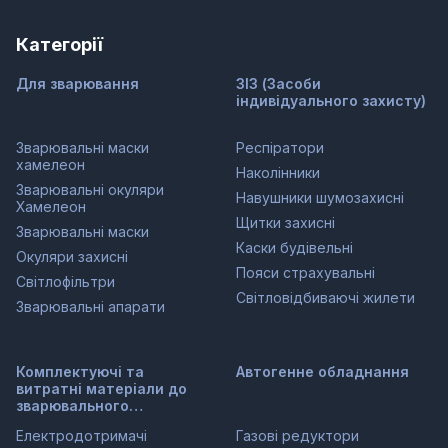
Категорії
Для зварювання
ЗІЗ (Засоби
індивідуального захисту)
Зварювальні маски
Респіратори
хамелеон
Наколінники
Зварювальні окуляри
Навушники шумозахисні
Хамелеон
Щитки захисні
Зварювальні маски
Каски будівельні
Окуляри захисні
Пояси страхувальні
Світлофільтри
Світловідбиваючі жилети
Зварювальні апарати
Комплектуючі та
Автогенне обладнання
витратні матеріали до
зварювального
обладнання
Електродотримачі
Газові редуктори