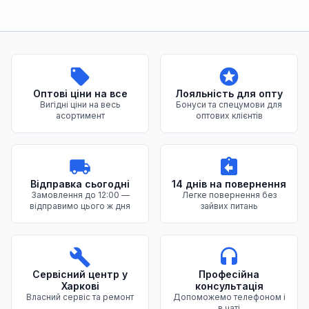
Переваги нашого магазину
Оптові ціни на все
Лояльність для опту
Вигідні ціни на весь
Бонуси та спецумови для
асортимент
оптових клієнтів
Відправка сьогодні
14 днів на повернення
Замовлення до 12:00 —
Легке повернення без
відправимо цього ж дня
зайвих питань
Сервісний центр у
Професійна
Харкові
консультація
Власний сервіс та ремонт
Допоможемо телефоном і
в чаті