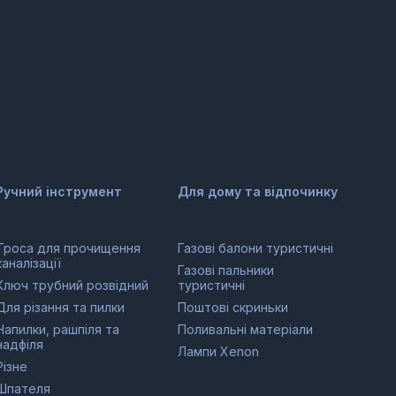
Ручний інструмент
Для дому та відпочинку
Троса для прочищення
Газові балони туристичні
каналізації
Газові пальники
Ключ трубний розвідний
туристичні
Для різання та пилки
Поштові скриньки
Напилки, рашпіля та
Поливальні матеріали
надфіля
Лампи Xenon
Різне
Шпателя