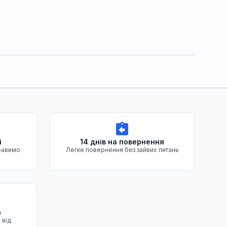
і
14 днів на повернення
равимо
Легке повернення без зайвих питань
а
 від