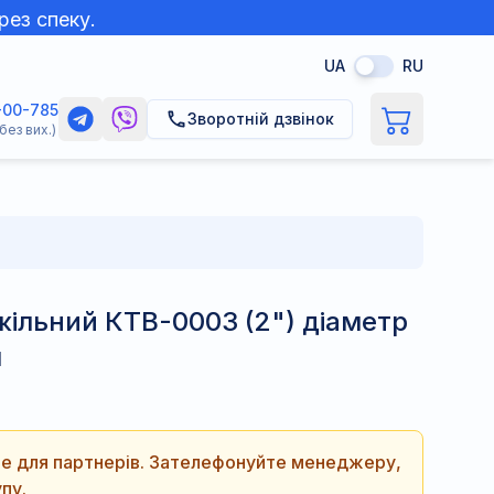
рез спеку.
UA
RU
-00-785
Зворотній дзвінок
без вих.)
ільний КТВ-0003 (2") діаметр
м
ише для партнерів. Зателефонуйте менеджеру,
пу.