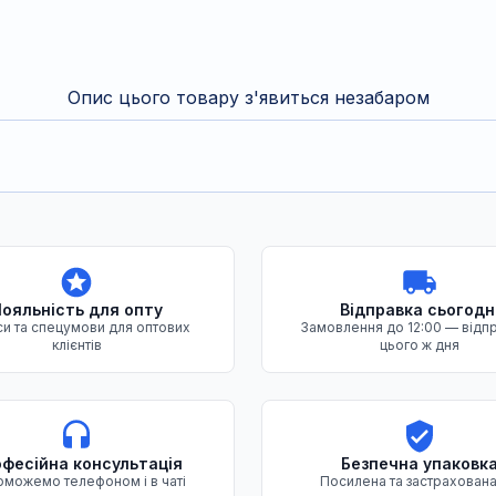
Опис цього товару з'явиться незабаром
ояльність для опту
Відправка сьогодн
и та спецумови для оптових
Замовлення до 12:00 — відп
клієнтів
цього ж дня
фесійна консультація
Безпечна упаковк
можемо телефоном і в чаті
Посилена та застрахована