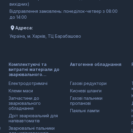
вихідних)
Відправлення замовлень: понеділок-четвер з 08:00
до 14:00
Адреса:
Україна, м. Харків, ТЦ Барабашово
Комплектуючі та
Автогенне обладнання
витратні матеріали до
зварювального
обладнання
Електродотримачі
Газові редуктори
Клеми маси
Кисневі шланги
Запчастини до
Газові пальники
зварювального
пропанові
обладнання
Паяльні лампи
Дріт зварювальний для
напівавтоматів
и
Зварювальні пальники