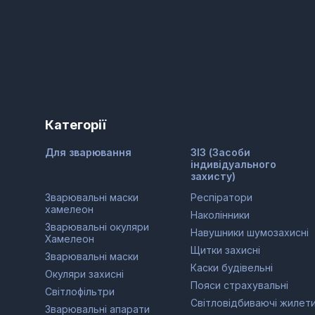
Категорії
Для зварювання
ЗІЗ (Засоби
індивідуального
захисту)
Зварювальні маски
Респіратори
хамелеон
Наколінники
Зварювальні окуляри
Навушники шумозахисні
Хамелеон
Щитки захисні
Зварювальні маски
Каски будівельні
Окуляри захисні
Пояси страхувальні
Світлофільтри
Світловідбиваючі жилет
Зварювальні апарати