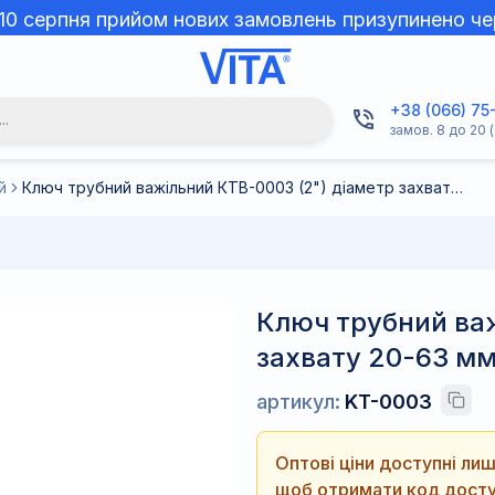
 10 серпня прийом нових замовлень призупинено че
+38 (066) 75
..
замов. 8 до 20 (
й
Ключ трубний важільний КТВ-0003 (2") діаметр захвату 20-63 мм
Ключ трубний важ
захвату 20-63 м
артикул:
KT-0003
Оптові ціни доступні л
щоб отримати код досту