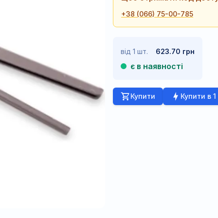
+38 (066) 75-00-785
від 1 шт.
623.70 грн
є в наявності
Купити
Купити в 1