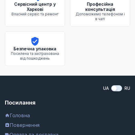
Сервісний центр у
Професійна
Харкові
консультація
Власний сервіс та ремонт
Допоможемо телефоном і
в чаті
Безпечна упаковка
Посилена та застрахована
від пошкоджень
UA
RU
Посилання
Головна
Повернення
Оплата та доставка