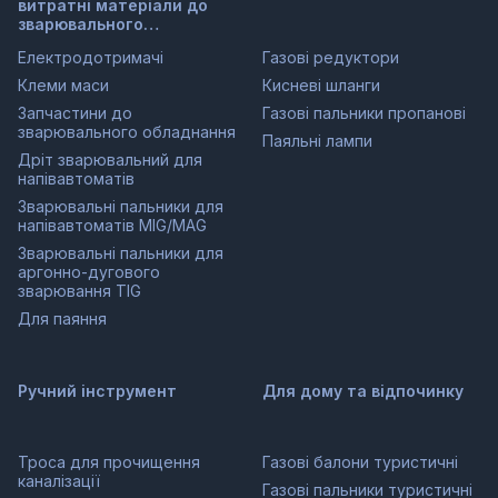
витратні матеріали до
зварювального
обладнання
Електродотримачі
Газові редуктори
Клеми маси
Кисневі шланги
Запчастини до
Газові пальники пропанові
зварювального обладнання
Паяльні лампи
Дріт зварювальний для
напівавтоматів
Зварювальні пальники для
напівавтоматів MIG/MAG
Зварювальні пальники для
аргонно-дугового
зварювання TIG
Для паяння
Ручний інструмент
Для дому та відпочинку
Троса для прочищення
Газові балони туристичні
каналізації
Газові пальники туристичні