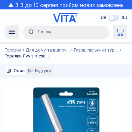
⚠️ З 3 до 10 серпня прийом нових замовлень
призупинено через спеку.
UA
RU
Пошук
Navigation Menu
Головна
Для дому та відпочинку
Газові пальники туристичні
Горелка Луч з п'єзопідпалом сопло з турбіною тонке полум'я Корея VITA
Опис
Відгуки