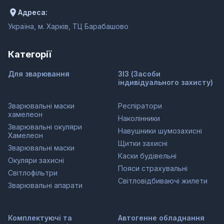
Адреса:
Україна, м. Харків, ТЦ Барабашово
Категорії
Для зварювання
ЗІЗ (Засоби
індивідуального захисту)
Зварювальні маски
Респіратори
хамелеон
Наколінники
Зварювальні окуляри
Навушники шумозахисні
Хамелеон
Щитки захисні
Зварювальні маски
Каски будівельні
Окуляри захисні
Пояси страхувальні
Світлофільтри
Світловідбиваючі жилети
Зварювальні апарати
Комплектуючі та
Автогенне обладнання