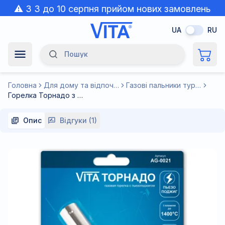
⚠️ З 3 до 10 серпня прийом нових замовлень
призупинено через спеку.
UA
RU
Пошук
Navigation Menu
Головна
Для дому та відпочинку
Газові пальники туристичні
Горелка Торнадо з п'єзопідпалом Корея VITA
Опис
Відгуки (1)