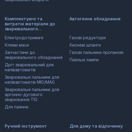
Комплектуючі та
Автогенне обладнання
витратні матеріали до
зварювального
обладнання
Електродотримачі
Газові редуктори
Клеми маси
Кисневі шланги
Запчастини до
Газові пальники пропанові
зварювального обладнання
Паяльні лампи
Дріт зварювальний для
напівавтоматів
Зварювальні пальники для
напівавтоматів MIG/MAG
Зварювальні пальники для
аргонно-дугового
зварювання TIG
Для паяння
Ручний інструмент
Для дому та відпочинку