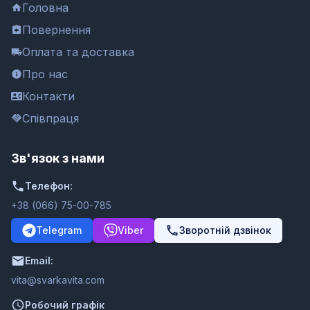
Головна
Повернення
Оплата та доставка
Про нас
Контакти
Співпраця
Зв'язок з нами
Телефон:
+38 (066) 75-00-785
Telegram
Viber
Зворотній дзвінок
Email:
moc.ativakravs@ativ
Робочий графік