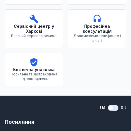
Сервісний центр у
Професійна
Харкові
консультація
Власний сервіс та ремонт
Допоможемо телефоном і
в чаті
Безпечна упаковка
Посилена та застрахована
від пошкоджень
UA
RU
Посилання