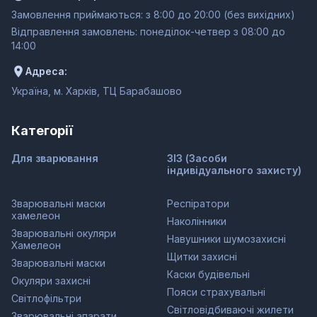
Замовлення приймаються: з 8:00 до 20:00 (без вихідних)
Відправлення замовлень: понеділок-четвер з 08:00 до
14:00
Адреса:
Україна, м. Харків, ТЦ Барабашово
Категорії
Для зварювання
ЗІЗ (Засоби
індивідуального захисту)
Зварювальні маски
Респіратори
хамелеон
Наколінники
Зварювальні окуляри
Навушники шумозахисні
Хамелеон
Щитки захисні
Зварювальні маски
Каски будівельні
Окуляри захисні
Пояси страхувальні
Світлофільтри
Світловідбиваючі жилети
Зварювальні апарати